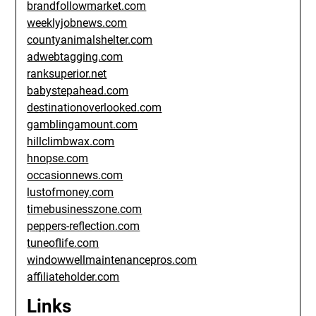
brandfollowmarket.com
weeklyjobnews.com
countyanimalshelter.com
adwebtagging.com
ranksuperior.net
babystepahead.com
destinationoverlooked.com
gamblingamount.com
hillclimbwax.com
hnopse.com
occasionnews.com
lustofmoney.com
timebusinesszone.com
peppers-reflection.com
tuneoflife.com
windowwellmaintenancepros.com
affiliateholder.com
Links