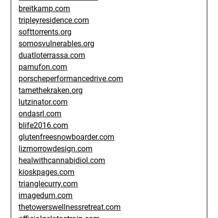
breitkamp.com
tripleyresidence.com
softtorrents.org
somosvulnerables.org
duatloterrassa.com
pamufon.com
porscheperformancedrive.com
tamethekraken.org
lutzinator.com
ondasrl.com
blife2016.com
glutenfreesnowboarder.com
lizmorrowdesign.com
healwithcannabidiol.com
kioskpages.com
trianglecurry.com
imagedum.com
thetowerswellnessretreat.com