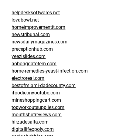
helpdesksoftwares.net
lovabowl.net
homeimprovementit.com
newstribunal.com
newsdailymagazines.com
preceptionhub.com
yeezislides.com
aobongdatotem.com
home-remedies-yeast-infection.com
electroreal.com
bestofmiami-dadecounty.com
ifoodieonyoutube.com
mineshoppingcart.com
topworkoutsupplies.com
mouthshutreviews.com
hirzadesalta.com
digitallifeopoly.com