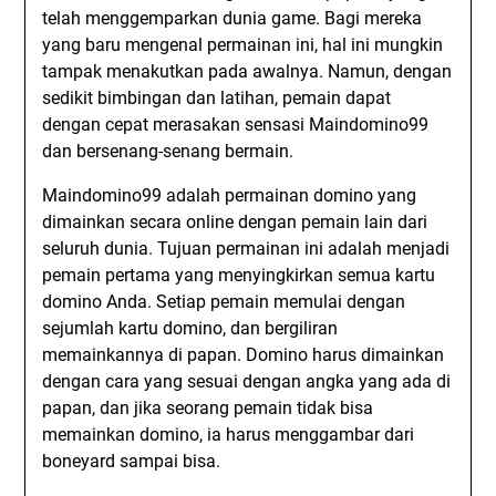
telah menggemparkan dunia game. Bagi mereka
yang baru mengenal permainan ini, hal ini mungkin
tampak menakutkan pada awalnya. Namun, dengan
sedikit bimbingan dan latihan, pemain dapat
dengan cepat merasakan sensasi Maindomino99
dan bersenang-senang bermain.
Maindomino99 adalah permainan domino yang
dimainkan secara online dengan pemain lain dari
seluruh dunia. Tujuan permainan ini adalah menjadi
pemain pertama yang menyingkirkan semua kartu
domino Anda. Setiap pemain memulai dengan
sejumlah kartu domino, dan bergiliran
memainkannya di papan. Domino harus dimainkan
dengan cara yang sesuai dengan angka yang ada di
papan, dan jika seorang pemain tidak bisa
memainkan domino, ia harus menggambar dari
boneyard sampai bisa.