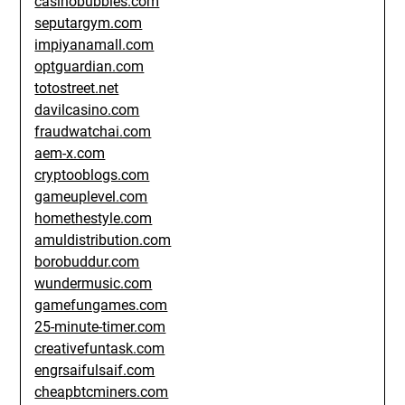
casinobubbles.com
seputargym.com
impiyanamall.com
optguardian.com
totostreet.net
davilcasino.com
fraudwatchai.com
aem-x.com
cryptooblogs.com
gameuplevel.com
homethestyle.com
amuldistribution.com
borobuddur.com
wundermusic.com
gamefungames.com
25-minute-timer.com
creativefuntask.com
engrsaifulsaif.com
cheapbtcminers.com