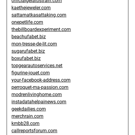
officialgelatostrain.com
kaethejeweler.com
sattamatkasattaking.com
onepetlife.com
thebillboardexperiment.com
beachufabet.biz
mon-tresse-de-lit.com
sugarufabet.biz
boxufabet.biz
topgearautoservices.net
figurine-jouet.com
your-facebook-address.com
perroquet-ma-passion.com
modrenlivinghome.com
instadatahelpainews.com
geekdailies.com
merchrain.com
kmbb28.com
callreportsforum.com