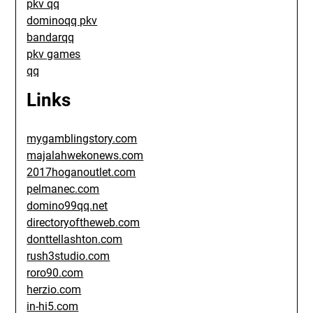
pkv qq
dominoqq pkv
bandarqq
pkv games
qq
Links
mygamblingstory.com
majalahwekonews.com
2017hoganoutlet.com
pelmanec.com
domino99qq.net
directoryoftheweb.com
donttellashton.com
rush3studio.com
roro90.com
herzio.com
in-hi5.com