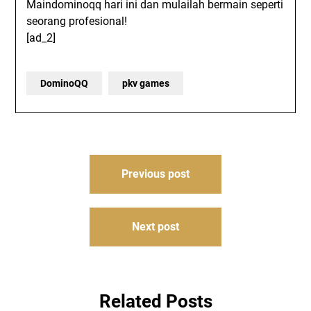
Maindominoqq hari ini dan mulailah bermain seperti
seorang profesional!
[ad_2]
DominoQQ
pkv games
Post
Previous post
navigation
Next post
Related Posts