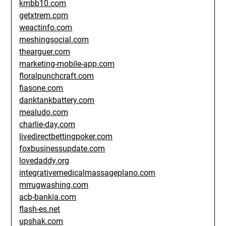
kmbb10.com
getxtrem.com
weactinfo.com
meshingsocial.com
thearguer.com
marketing-mobile-app.com
floralpunchcraft.com
fiasone.com
danktankbattery.com
mealudo.com
charlie-day.com
livedirectbettingpoker.com
foxbusinessupdate.com
lovedaddy.org
integrativemedicalmassageplano.com
mrrugwashing.com
acb-bankia.com
flash-es.net
upshak.com