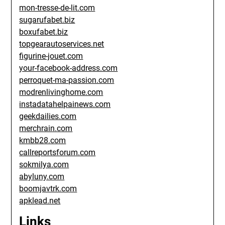
mon-tresse-de-lit.com
sugarufabet.biz
boxufabet.biz
topgearautoservices.net
figurine-jouet.com
your-facebook-address.com
perroquet-ma-passion.com
modrenlivinghome.com
instadatahelpainews.com
geekdailies.com
merchrain.com
kmbb28.com
callreportsforum.com
sokmilya.com
abyluny.com
boomjavtrk.com
apklead.net
Links