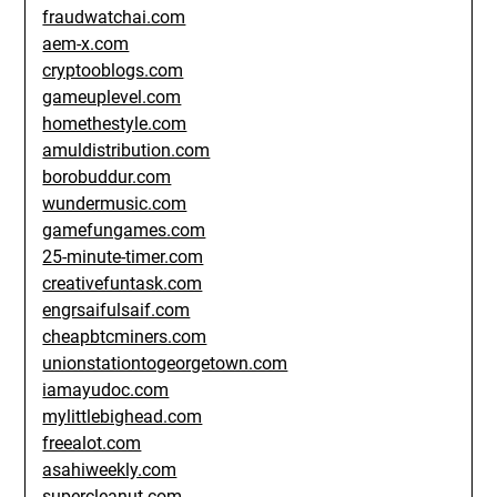
fraudwatchai.com
aem-x.com
cryptooblogs.com
gameuplevel.com
homethestyle.com
amuldistribution.com
borobuddur.com
wundermusic.com
gamefungames.com
25-minute-timer.com
creativefuntask.com
engrsaifulsaif.com
cheapbtcminers.com
unionstationtogeorgetown.com
iamayudoc.com
mylittlebighead.com
freealot.com
asahiweekly.com
supercleanut.com