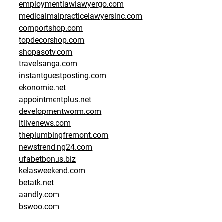
employmentlawlawyergo.com
medicalmalpracticelawyersinc.com
comportshop.com
topdecorshop.com
shopasotv.com
travelsanga.com
instantguestposting.com
ekonomie.net
appointmentplus.net
developmentworm.com
itlivenews.com
theplumbingfremont.com
newstrending24.com
ufabetbonus.biz
kelasweekend.com
betatk.net
aandly.com
bswoo.com