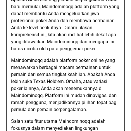
baru memulai, Maindominoqq adalah platform yang
dapat membantu Anda mengeluarkan jiwa
profesional poker Anda dan membawa permainan
Anda ke level berikutnya. Dalam ulasan
komprehensif ini, kita akan melihat lebih dekat apa
yang ditawarkan Maindominoqq dan mengapa ini
harus dicoba oleh para penggemar poker.
Maindominoqq adalah platform poker online yang
menawarkan berbagai macam permainan untuk
pemain dari semua tingkat keahlian. Apakah Anda
lebih suka Texas Hold’em, Omaha, atau variasi
poker lainnya, Anda akan menemukannya di
Maindominoqq. Platform ini mudah dinavigasi dan
ramah pengguna, menjadikannya pilihan tepat bagi
pemula dan pemain berpengalaman.
Salah satu fitur utama Maindominoqq adalah
fokusnya dalam menyediakan lingkungan