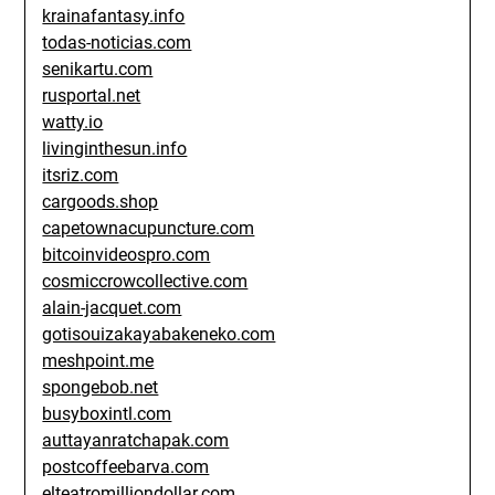
krainafantasy.info
todas-noticias.com
senikartu.com
rusportal.net
watty.io
livinginthesun.info
itsriz.com
cargoods.shop
capetownacupuncture.com
bitcoinvideospro.com
cosmiccrowcollective.com
alain-jacquet.com
gotisouizakayabakeneko.com
meshpoint.me
spongebob.net
busyboxintl.com
auttayanratchapak.com
postcoffeebarva.com
elteatromilliondollar.com