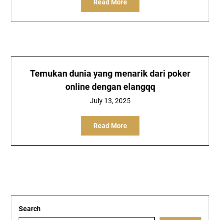
Read More
Temukan dunia yang menarik dari poker
online dengan elangqq
July 13, 2025
Read More
Search