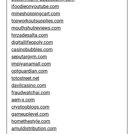
ifoodieonyoutube.com
mineshoppingcart.com
topworkoutsupplies.com
mouthshutreviews.com
hirzadesalta.com
digitallifeopoly.com
casinobubbles.com
seputargym.com
impiyanamall.com
optguardian.com
totostreet.net
davilcasino.com
fraudwatchai.com
aem-x.com
cryptooblogs.com
gameuplevel.com
homethestyle.com
amuldistribution.com