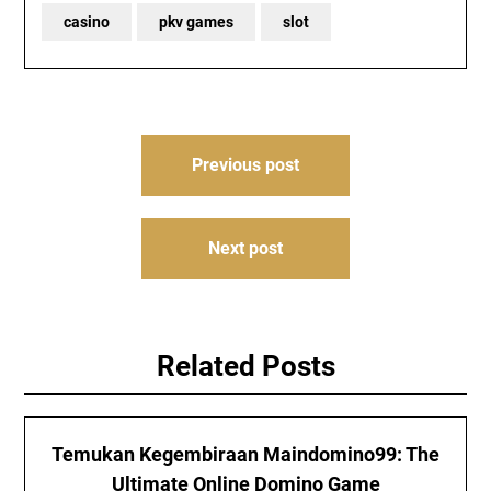
casino
pkv games
slot
Post
Previous post
navigation
Next post
Related Posts
Temukan Kegembiraan Maindomino99: The
Ultimate Online Domino Game