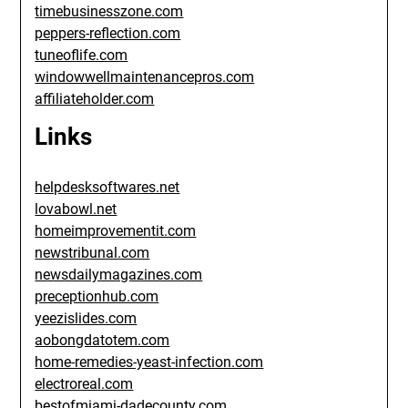
timebusinesszone.com
peppers-reflection.com
tuneoflife.com
windowwellmaintenancepros.com
affiliateholder.com
Links
helpdesksoftwares.net
lovabowl.net
homeimprovementit.com
newstribunal.com
newsdailymagazines.com
preceptionhub.com
yeezislides.com
aobongdatotem.com
home-remedies-yeast-infection.com
electroreal.com
bestofmiami-dadecounty.com