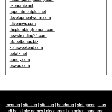
ekonomie.net
appointmentplus.net
developmentworm.com
itlivenews.com
theplumbingfremont.com
newstrending24.com
ufabetbonus.biz
kelasweekend.com
betatk.net
aandly.com
bswoo.com
menuqq
|
situs qq
|
situs qq
|
bandarqq
|
slot gacor
|
situs
judi bola
|
pkv games
|
pkv games
|
qq poker
|
bandarqq