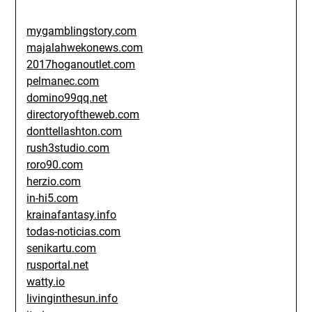
mygamblingstory.com
majalahwekonews.com
2017hoganoutlet.com
pelmanec.com
domino99qq.net
directoryoftheweb.com
donttellashton.com
rush3studio.com
roro90.com
herzio.com
in-hi5.com
krainafantasy.info
todas-noticias.com
senikartu.com
rusportal.net
watty.io
livinginthesun.info