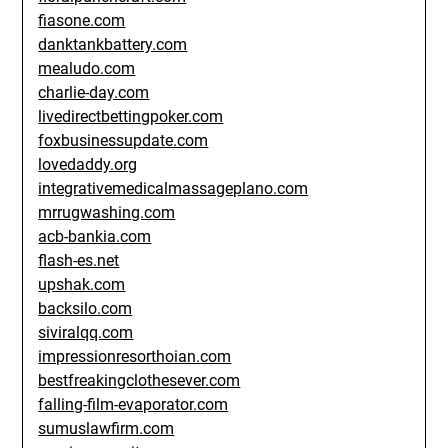
fiasone.com
danktankbattery.com
mealudo.com
charlie-day.com
livedirectbettingpoker.com
foxbusinessupdate.com
lovedaddy.org
integrativemedicalmassageplano.com
mrrugwashing.com
acb-bankia.com
flash-es.net
upshak.com
backsilo.com
siviralqq.com
impressionresorthoian.com
bestfreakingclothesever.com
falling-film-evaporator.com
sumuslawfirm.com