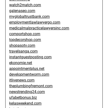
watch2match.com
galenaseo.com
myglobaltrustbank.com
employmentlawlawyergo.com
medicalmalpracticelawyersinc.com
comportshop.com
topdecorshop.com
shopasotv.com
travelsanga.com
instantguestposting.com
ekonomie.net
appointmentplus.net
developmentworm.com
itlivenews.com
theplumbingfremont.com
newstrending24.com
ufabetbonus.biz
kelasweekend.com