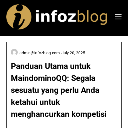
Skip
to
content
admin@infozblog.com
,
July 20, 2025
Panduan Utama untuk
MaindominoQQ: Segala
sesuatu yang perlu Anda
ketahui untuk
menghancurkan kompetisi