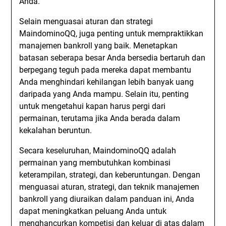
Anda.
Selain menguasai aturan dan strategi
MaindominoQQ, juga penting untuk mempraktikkan
manajemen bankroll yang baik. Menetapkan
batasan seberapa besar Anda bersedia bertaruh dan
berpegang teguh pada mereka dapat membantu
Anda menghindari kehilangan lebih banyak uang
daripada yang Anda mampu. Selain itu, penting
untuk mengetahui kapan harus pergi dari
permainan, terutama jika Anda berada dalam
kekalahan beruntun.
Secara keseluruhan, MaindominoQQ adalah
permainan yang membutuhkan kombinasi
keterampilan, strategi, dan keberuntungan. Dengan
menguasai aturan, strategi, dan teknik manajemen
bankroll yang diuraikan dalam panduan ini, Anda
dapat meningkatkan peluang Anda untuk
menghancurkan kompetisi dan keluar di atas dalam