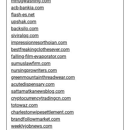
mrrugwashing.com
acb-bankia.com
flash-es.net
upshak.com
backsilo.com
siviralqq.com
impressionresorthoian.com
bestfreakingclothesever.com
falling-film-evaporator.com
sumuslawfirm.com
nursingprowriters.com
greenmountainthreadwear.com
acutedispensary.com
sattamatkanewsblog.com
cryptocurrencytradingcn.com
totowaz.com
charlestonwipesettlement.com
brandfollowmarket.com
weeklyjobnews.com