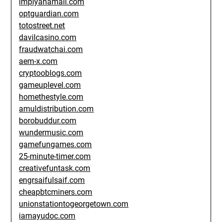
impiyanamall.com
optguardian.com
totostreet.net
davilcasino.com
fraudwatchai.com
aem-x.com
cryptooblogs.com
gameuplevel.com
homethestyle.com
amuldistribution.com
borobuddur.com
wundermusic.com
gamefungames.com
25-minute-timer.com
creativefuntask.com
engrsaifulsaif.com
cheapbtcminers.com
unionstationtogeorgetown.com
iamayudoc.com