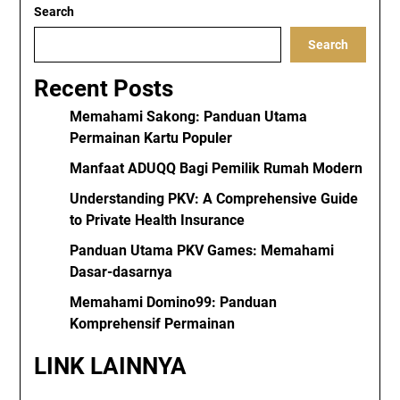
Search
Search
Recent Posts
Memahami Sakong: Panduan Utama
Permainan Kartu Populer
Manfaat ADUQQ Bagi Pemilik Rumah Modern
Understanding PKV: A Comprehensive Guide
to Private Health Insurance
Panduan Utama PKV Games: Memahami
Dasar-dasarnya
Memahami Domino99: Panduan
Komprehensif Permainan
LINK LAINNYA