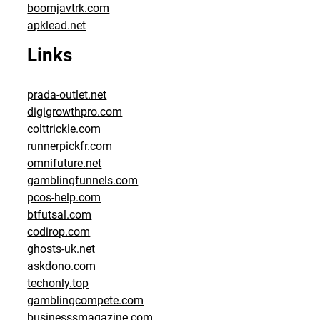
boomjavtrk.com
apklead.net
Links
prada-outlet.net
digigrowthpro.com
colttrickle.com
runnerpickfr.com
omnifuture.net
gamblingfunnels.com
pcos-help.com
btfutsal.com
codirop.com
ghosts-uk.net
askdono.com
techonly.top
gamblingcompete.com
businesssmagazine.com