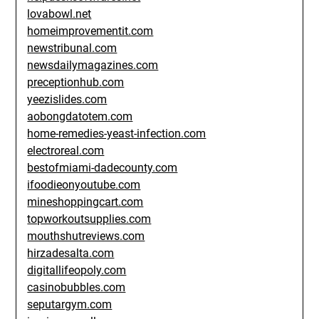
lovabowl.net
homeimprovementit.com
newstribunal.com
newsdailymagazines.com
preceptionhub.com
yeezislides.com
aobongdatotem.com
home-remedies-yeast-infection.com
electroreal.com
bestofmiami-dadecounty.com
ifoodieonyoutube.com
mineshoppingcart.com
topworkoutsupplies.com
mouthshutreviews.com
hirzadesalta.com
digitallifeopoly.com
casinobubbles.com
seputargym.com