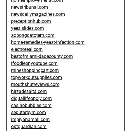
homeimprovementit.com
newstribunal.com
newsdailymagazines.com
preceptionhub.com
yeezislides.com
aobongdatotem.com
home-remedies-yeast-infection.com
electroreal.com
bestofmiami-dadecounty.com
ifoodieonyoutube.com
mineshoppingcart.com
topworkoutsupplies.com
mouthshutreviews.com
hirzadesalta.com
digitallifeopoly.com
casinobubbles.com
seputargym.com
impiyanamall.com
optguardian.com