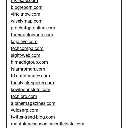
n95-sale.com
blogreborn.com
virtcitnow.com
wiselymap.com
prochatgptonline.com
forexfactoryhub.com
kaja-live.com
techcompa.com
sight-web.com
himadrigroup.com
islamroman.com
td-autofinance.com
frienlyjokerpoker.com
kowloonnslots.com
techibro.com
alpinemagazines.com
vulcanrp.com
twitter-trend-blog.com
montblancpensonlineoutletsale.com