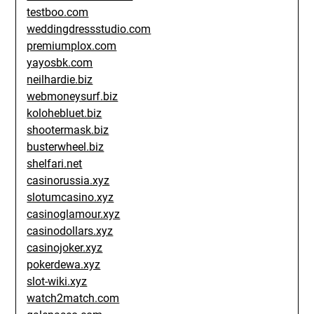
testboo.com
weddingdressstudio.com
premiumplox.com
yayosbk.com
neilhardie.biz
webmoneysurf.biz
kolohebluet.biz
shootermask.biz
busterwheel.biz
shelfari.net
casinorussia.xyz
slotumcasino.xyz
casinoglamour.xyz
casinodollars.xyz
casinojoker.xyz
pokerdewa.xyz
slot-wiki.xyz
watch2match.com