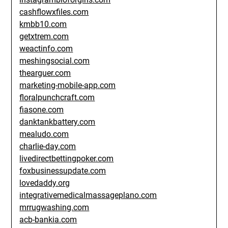
cashflowxfiles.com
kmbb10.com
getxtrem.com
weactinfo.com
meshingsocial.com
thearguer.com
marketing-mobile-app.com
floralpunchcraft.com
fiasone.com
danktankbattery.com
mealudo.com
charlie-day.com
livedirectbettingpoker.com
foxbusinessupdate.com
lovedaddy.org
integrativemedicalmassageplano.com
mrrugwashing.com
acb-bankia.com