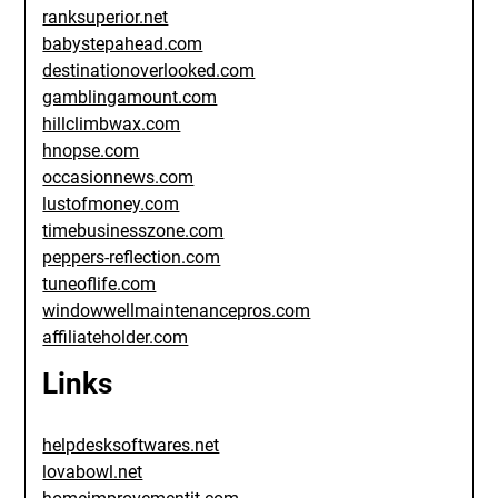
ranksuperior.net
babystepahead.com
destinationoverlooked.com
gamblingamount.com
hillclimbwax.com
hnopse.com
occasionnews.com
lustofmoney.com
timebusinesszone.com
peppers-reflection.com
tuneoflife.com
windowwellmaintenancepros.com
affiliateholder.com
Links
helpdesksoftwares.net
lovabowl.net