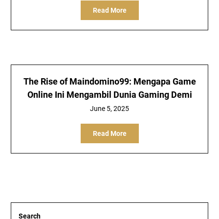
Read More
The Rise of Maindomino99: Mengapa Game
Online Ini Mengambil Dunia Gaming Demi
June 5, 2025
Read More
Search