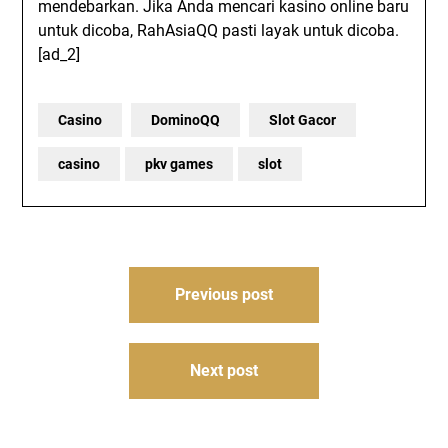
mendebarkan. Jika Anda mencari kasino online baru
untuk dicoba, RahAsiaQQ pasti layak untuk dicoba.
[ad_2]
Casino
DominoQQ
Slot Gacor
casino
pkv games
slot
Post
Previous post
navigation
Next post