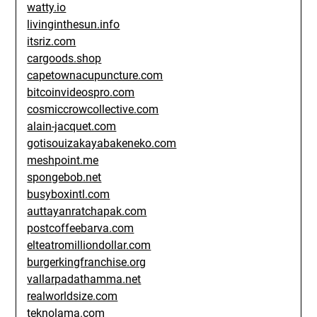
watty.io
livinginthesun.info
itsriz.com
cargoods.shop
capetownacupuncture.com
bitcoinvideospro.com
cosmiccrowcollective.com
alain-jacquet.com
gotisouizakayabakeneko.com
meshpoint.me
spongebob.net
busyboxintl.com
auttayanratchapak.com
postcoffeebarva.com
elteatromilliondollar.com
burgerkingfranchise.org
vallarpadathamma.net
realworldsize.com
teknolama.com