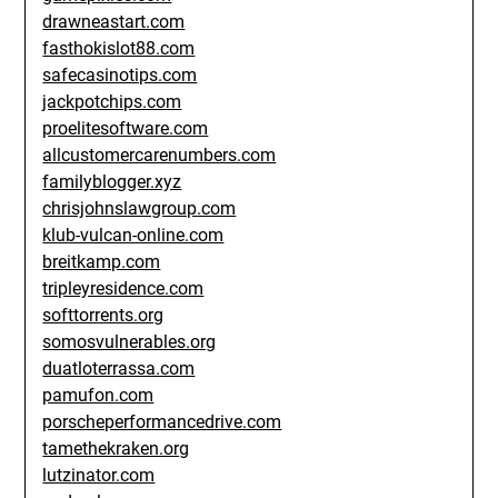
drawneastart.com
fasthokislot88.com
safecasinotips.com
jackpotchips.com
proelitesoftware.com
allcustomercarenumbers.com
familyblogger.xyz
chrisjohnslawgroup.com
klub-vulcan-online.com
breitkamp.com
tripleyresidence.com
softtorrents.org
somosvulnerables.org
duatloterrassa.com
pamufon.com
porscheperformancedrive.com
tamethekraken.org
lutzinator.com