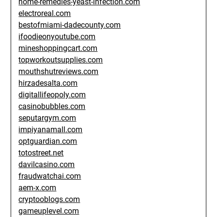
home-remedies-yeast-infection.com
electroreal.com
bestofmiami-dadecounty.com
ifoodieonyoutube.com
mineshoppingcart.com
topworkoutsupplies.com
mouthshutreviews.com
hirzadesalta.com
digitallifeopoly.com
casinobubbles.com
seputargym.com
impiyanamall.com
optguardian.com
totostreet.net
davilcasino.com
fraudwatchai.com
aem-x.com
cryptooblogs.com
gameuplevel.com