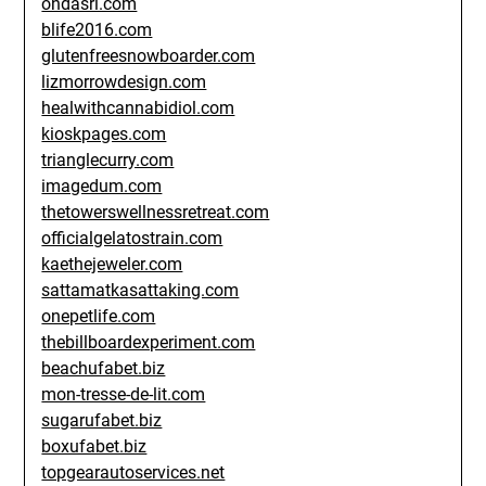
ondasrl.com
blife2016.com
glutenfreesnowboarder.com
lizmorrowdesign.com
healwithcannabidiol.com
kioskpages.com
trianglecurry.com
imagedum.com
thetowerswellnessretreat.com
officialgelatostrain.com
kaethejeweler.com
sattamatkasattaking.com
onepetlife.com
thebillboardexperiment.com
beachufabet.biz
mon-tresse-de-lit.com
sugarufabet.biz
boxufabet.biz
topgearautoservices.net