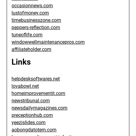
occasionnews.com
lustofmoney.com
timebusinesszone.com
peppers-reflection.com
tuneoflife.com
windowwellmaintenancepros.com
affiliateholder.com
Links
helpdesksoftwares.net
lovabowl.net
homeimprovementit.com
newstribunal.com
newsdailymagazines.com
preceptionhub.com
yeezislides.com
aobongdatotem.com