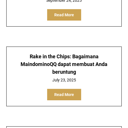
September 24, 2025
Read More
Rake in the Chips: Bagaimana
MaindominoQQ dapat membuat Anda
beruntung
July 23, 2025
Read More