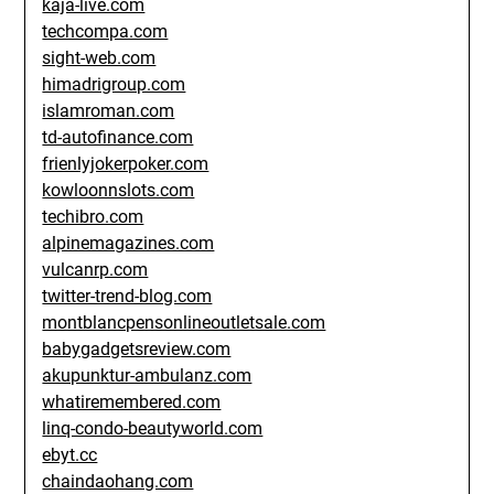
kaja-live.com
techcompa.com
sight-web.com
himadrigroup.com
islamroman.com
td-autofinance.com
frienlyjokerpoker.com
kowloonnslots.com
techibro.com
alpinemagazines.com
vulcanrp.com
twitter-trend-blog.com
montblancpensonlineoutletsale.com
babygadgetsreview.com
akupunktur-ambulanz.com
whatiremembered.com
linq-condo-beautyworld.com
ebyt.cc
chaindaohang.com