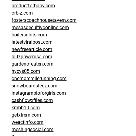
productforbaby.com
orb-z.com
fosterscoachhousetavern.com
mesasdecultivoonline.com
boilersnbits.com
latestviralpost.com
newfreearticle.com
blitzpowerusa.com
gardenofeaten.com
hycys05.com
onemoremilerunning.com
snowboardsteez.com
instagrambioforgirls.com
cashflowxfiles.com
kmbb10.com
getxtrem.com
weactinfo.com
meshingsocial.com