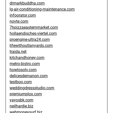
drmarkbuddha.com
lg-air-conditioning-maintenance.com
infoorator.com
novte.com
7hpizzaeasternmarket.com
hollaendisches-viertel.com
proengine-ultra24.com
lifewithoutlanyards.com
traida.net
kitchandhoney.com
metro-bistro.com
howtosolv.com
delicesdemanon.com
testboo.com
weddingdressstudio.com
premiumplox.com
yayosbk.com
neilhardie.biz
webmoneysurf.biz