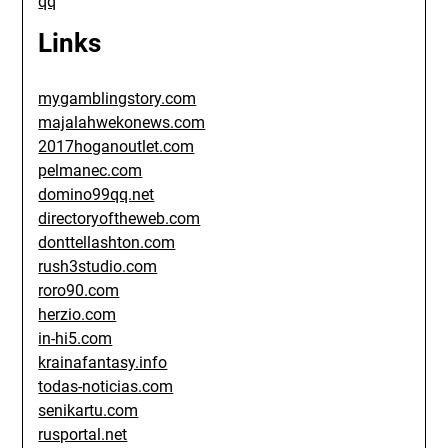
qq
Links
mygamblingstory.com
majalahwekonews.com
2017hoganoutlet.com
pelmanec.com
domino99qq.net
directoryoftheweb.com
donttellashton.com
rush3studio.com
roro90.com
herzio.com
in-hi5.com
krainafantasy.info
todas-noticias.com
senikartu.com
rusportal.net