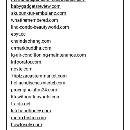
babygadgetsreview.com
akupunktur-ambulanz.com
whatiremembered.com
linq-condo-beautyworld.com
ebyt.cc
chaindaohang.com
drmarkbuddha.com
lg-air-conditioning-maintenance.com
infoorator.com
novte.com
7hpizzaeasternmarket.com
hollaendisches-viertel.com
proengine-ultra24.com
lifewithoutlanyards.com
traida.net
kitchandhoney.com
metro-bistro.com
howtosolv.com