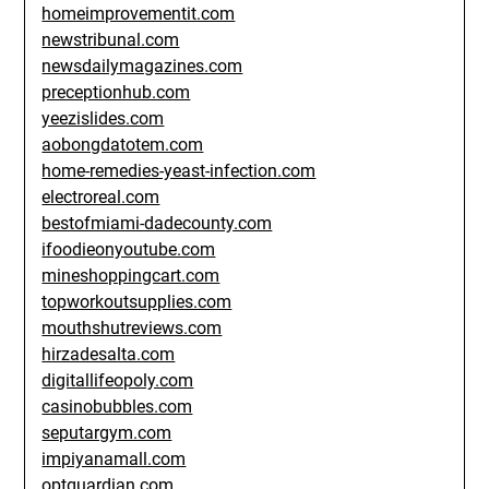
homeimprovementit.com
newstribunal.com
newsdailymagazines.com
preceptionhub.com
yeezislides.com
aobongdatotem.com
home-remedies-yeast-infection.com
electroreal.com
bestofmiami-dadecounty.com
ifoodieonyoutube.com
mineshoppingcart.com
topworkoutsupplies.com
mouthshutreviews.com
hirzadesalta.com
digitallifeopoly.com
casinobubbles.com
seputargym.com
impiyanamall.com
optguardian.com