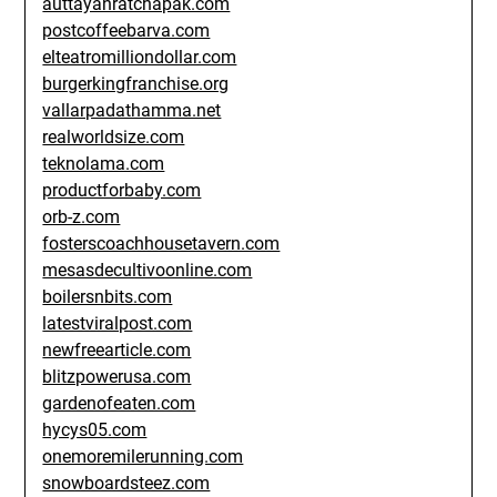
auttayanratchapak.com
postcoffeebarva.com
elteatromilliondollar.com
burgerkingfranchise.org
vallarpadathamma.net
realworldsize.com
teknolama.com
productforbaby.com
orb-z.com
fosterscoachhousetavern.com
mesasdecultivoonline.com
boilersnbits.com
latestviralpost.com
newfreearticle.com
blitzpowerusa.com
gardenofeaten.com
hycys05.com
onemoremilerunning.com
snowboardsteez.com