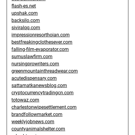
flash-es.net
upshak.com
backsilo.com
siviralqq.com
impressionresorthoian.com
bestfreakingclothesever.com
falling-film-evaporator.com
sumuslawfirm.com
nursingprowriters.com
greenmountainthreadwear.com
acutedispensary.com
sattamatkanewsblog.com
cryptocurrencytradingcn.com
totowaz.com
charlestonwipesettlement.com
brandfollowmarket.com
weeklyjobnews.com
countyanimalshelter.com