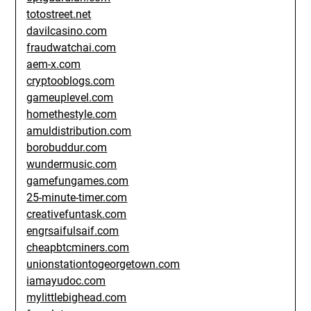
totostreet.net
davilcasino.com
fraudwatchai.com
aem-x.com
cryptooblogs.com
gameuplevel.com
homethestyle.com
amuldistribution.com
borobuddur.com
wundermusic.com
gamefungames.com
25-minute-timer.com
creativefuntask.com
engrsaifulsaif.com
cheapbtcminers.com
unionstationtogeorgetown.com
iamayudoc.com
mylittlebighead.com