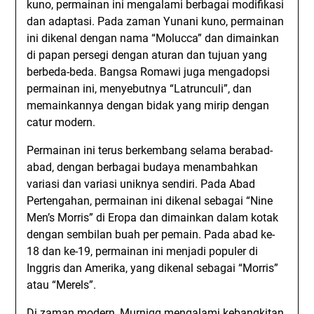
kuno, permainan ini mengalami berbagai modifikasi
dan adaptasi. Pada zaman Yunani kuno, permainan
ini dikenal dengan nama “Molucca” dan dimainkan
di papan persegi dengan aturan dan tujuan yang
berbeda-beda. Bangsa Romawi juga mengadopsi
permainan ini, menyebutnya “Latrunculi”, dan
memainkannya dengan bidak yang mirip dengan
catur modern.
Permainan ini terus berkembang selama berabad-
abad, dengan berbagai budaya menambahkan
variasi dan variasi uniknya sendiri. Pada Abad
Pertengahan, permainan ini dikenal sebagai “Nine
Men’s Morris” di Eropa dan dimainkan dalam kotak
dengan sembilan buah per pemain. Pada abad ke-
18 dan ke-19, permainan ini menjadi populer di
Inggris dan Amerika, yang dikenal sebagai “Morris”
atau “Merels”.
Di zaman modern, Murniqq mengalami kebangkitan