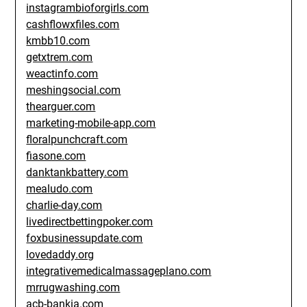
instagrambioforgirls.com
cashflowxfiles.com
kmbb10.com
getxtrem.com
weactinfo.com
meshingsocial.com
thearguer.com
marketing-mobile-app.com
floralpunchcraft.com
fiasone.com
danktankbattery.com
mealudo.com
charlie-day.com
livedirectbettingpoker.com
foxbusinessupdate.com
lovedaddy.org
integrativemedicalmassageplano.com
mrrugwashing.com
acb-bankia.com