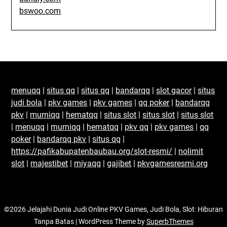
bswoo.com
menuqq
|
situs qq
|
situs qq
|
bandarqq
|
slot gacor
|
situs
judi bola
|
pkv games
|
pkv games
|
qq poker
|
bandarqq
pkv
|
murniqq
|
hematqq
|
situs slot
|
situs slot
|
situs slot
|
menuqq
|
murniqq
|
hematqq
|
pkv qq
|
pkv games
|
qq
poker
|
bandarqq pkv
|
situs qq
|
https://pafikabupatenbaubau.org/slot-resmi/
|
nolimit
slot
|
majestibet
|
miyaqq
|
gajibet
|
pkvgamesresmi.org
©2026 Jelajahi Dunia Judi Online PKV Games, Judi Bola, Slot: Hiburan
Tanpa Batas
| WordPress Theme by
SuperbThemes