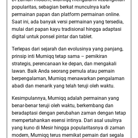
popularitas, sebagian berkat munculnya kafe
permainan papan dan platform permainan online.
Saat ini, ada banyak versi permainan yang tersedia,
mulai dari papan kayu tradisional hingga adaptasi
digital untuk ponsel pintar dan tablet.
Terlepas dari sejarah dan evolusinya yang panjang,
prinsip inti Murniqq tetap sama – pemikiran
strategis, perencanaan ke depan, dan mengakali
lawan. Baik Anda seorang pemula atau pemain
berpengalaman, Murniqq menawarkan pengalaman
abadi dan menarik yang telah teruji oleh waktu.
Kesimpulannya, Murniqq adalah permainan yang
benar-benar teruji oleh waktu, berkembang dan
beradaptasi dengan perubahan zaman dengan tetap
mempertahankan esensi intinya. Dari asal usulnya
yang kuno di Mesir hingga popularitasnya di zaman
modern, Murniqq terus memikat pemain dari segala