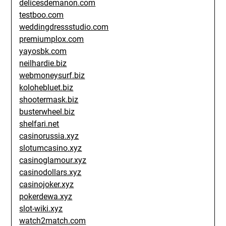
delicesdemanon.com
testboo.com
weddingdressstudio.com
premiumplox.com
yayosbk.com
neilhardie.biz
webmoneysurf.biz
kolohebluet.biz
shootermask.biz
busterwheel.biz
shelfari.net
casinorussia.xyz
slotumcasino.xyz
casinoglamour.xyz
casinodollars.xyz
casinojoker.xyz
pokerdewa.xyz
slot-wiki.xyz
watch2match.com