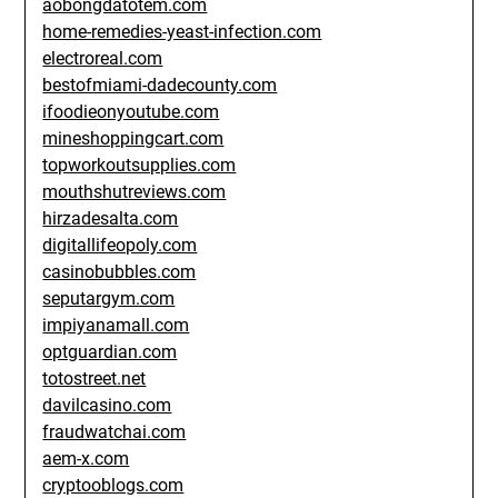
aobongdatotem.com
home-remedies-yeast-infection.com
electroreal.com
bestofmiami-dadecounty.com
ifoodieonyoutube.com
mineshoppingcart.com
topworkoutsupplies.com
mouthshutreviews.com
hirzadesalta.com
digitallifeopoly.com
casinobubbles.com
seputargym.com
impiyanamall.com
optguardian.com
totostreet.net
davilcasino.com
fraudwatchai.com
aem-x.com
cryptooblogs.com