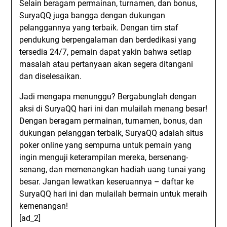
Selain beragam permainan, turnamen, dan bonus,
SuryaQQ juga bangga dengan dukungan
pelanggannya yang terbaik. Dengan tim staf
pendukung berpengalaman dan berdedikasi yang
tersedia 24/7, pemain dapat yakin bahwa setiap
masalah atau pertanyaan akan segera ditangani
dan diselesaikan.
Jadi mengapa menunggu? Bergabunglah dengan
aksi di SuryaQQ hari ini dan mulailah menang besar!
Dengan beragam permainan, turnamen, bonus, dan
dukungan pelanggan terbaik, SuryaQQ adalah situs
poker online yang sempurna untuk pemain yang
ingin menguji keterampilan mereka, bersenang-
senang, dan memenangkan hadiah uang tunai yang
besar. Jangan lewatkan keseruannya – daftar ke
SuryaQQ hari ini dan mulailah bermain untuk meraih
kemenangan!
[ad_2]