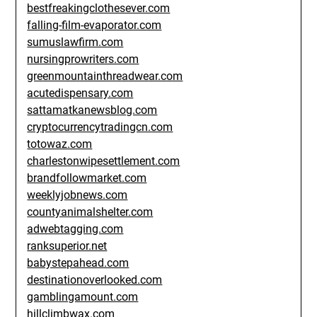
bestfreakingclothesever.com
falling-film-evaporator.com
sumuslawfirm.com
nursingprowriters.com
greenmountainthreadwear.com
acutedispensary.com
sattamatkanewsblog.com
cryptocurrencytradingcn.com
totowaz.com
charlestonwipesettlement.com
brandfollowmarket.com
weeklyjobnews.com
countyanimalshelter.com
adwebtagging.com
ranksuperior.net
babystepahead.com
destinationoverlooked.com
gamblingamount.com
hillclimbwax.com