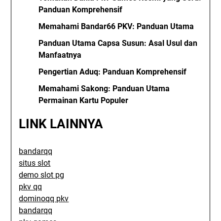
Panduan Komprehensif
Memahami Bandar66 PKV: Panduan Utama
Panduan Utama Capsa Susun: Asal Usul dan
Manfaatnya
Pengertian Aduq: Panduan Komprehensif
Memahami Sakong: Panduan Utama
Permainan Kartu Populer
LINK LAINNYA
bandarqq
situs slot
demo slot pg
pkv qq
dominoqq pkv
bandarqq