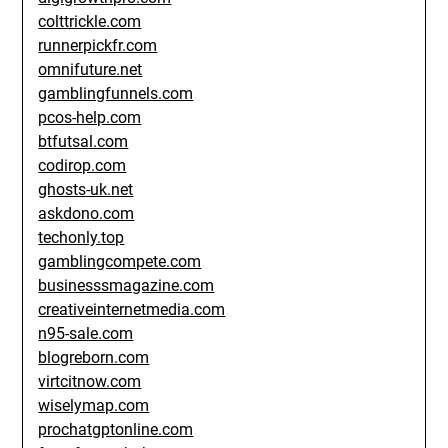
colttrickle.com
runnerpickfr.com
omnifuture.net
gamblingfunnels.com
pcos-help.com
btfutsal.com
codirop.com
ghosts-uk.net
askdono.com
techonly.top
gamblingcompete.com
businesssmagazine.com
creativeinternetmedia.com
n95-sale.com
blogreborn.com
virtcitnow.com
wiselymap.com
prochatgptonline.com