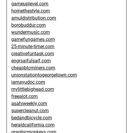
gameuplevel.com
homethestyle.com
amuldistribution.com
borobuddur.com
wundermusic.com
gamefungames.com
25-minute-timer.com
creativefuntask.com
engrsaifulsaif.com
cheapbtcminers.com
unionstationtogeorgetown.com
iamayudoc.com
mylittlebighead.com
freealot.com
asahiweekly.com
supercleanut.com
bedandbicycle.com
heraldcalifornia.com
graphicmonkeys.com