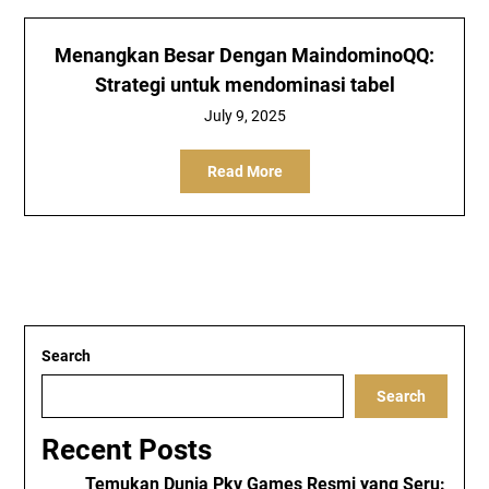
Menangkan Besar Dengan MaindominoQQ:
Strategi untuk mendominasi tabel
July 9, 2025
Read More
Search
Search
Recent Posts
Temukan Dunia Pkv Games Resmi yang Seru: